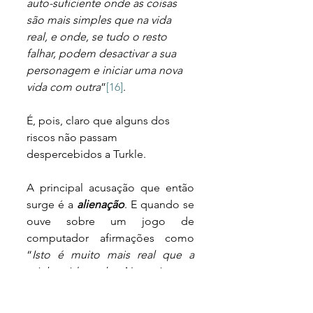
auto-suficiente onde as coisas 
são mais simples que na vida 
real, e onde, se tudo o resto 
falhar, podem desactivar a sua 
personagem e iniciar uma nova 
vida com outra
”
[16]
. 
É, pois, claro que alguns dos 
riscos não passam 
despercebidos a Turkle.
A principal acusação que então 
surge é a 
alienação
. E quando se 
ouve sobre um jogo de 
computador afirmações como 
“
Isto é muito mais real que a 
minha vida real.... Neste jogo o 
eu é construído e as regras de 
interacção social são elaboradas 