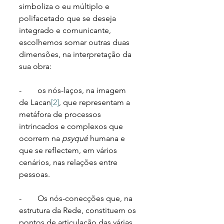
simboliza o eu múltiplo e 
polifacetado que se deseja 
integrado e comunicante, 
escolhemos somar outras duas 
dimensões, na interpretação da 
sua obra: 
-        os nós-laços, na imagem 
de Lacan
[2]
, que representam a 
metáfora de processos 
intrincados e complexos que 
ocorrem na 
psyqué
 humana e 
que se reflectem, em vários 
cenários, nas relações entre 
pessoas.
-        Os nós-conecções que, na 
estrutura da Rede, constituem os 
pontos de articulação das várias 