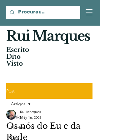
Rui Marques
Escrito
Dito
Visto
Post
Artigos
Rui Marques
Artigos
May 16, 2003
Os nós do Eu e da
Escrito
Rede
Dito