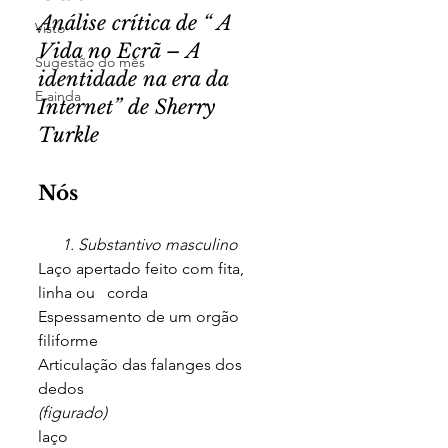
Análise crítica de “ A 
Visto
Vida no Ecrã – A 
Sugestão do mês
identidade na era da 
E ainda
Internet” de Sherry 
Turkle
Nós
      1. Substantivo masculino 
Laço apertado feito com fita, 
linha ou   corda
Espessamento de um orgão 
filiforme 
Articulação das falanges dos 
dedos
(figurado)
laço