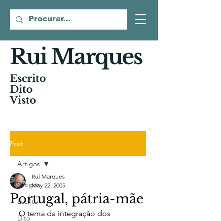
Rui Marques
Escrito
Dito
Visto
Post
Artigos
Rui Marques
Artigos
May 22, 2005
Portugal, pátria-mãe
Escrito
O tema da integração dos 
Dito