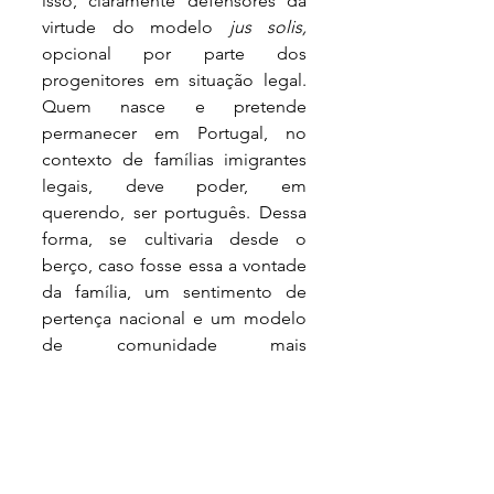
isso, claramente defensores da 
virtude do modelo 
jus solis, 
opcional por parte dos 
progenitores em situação legal. 
Quem nasce e pretende 
permanecer em Portugal, no 
contexto de famílias imigrantes 
legais, deve poder, em 
querendo, ser português. Dessa 
forma, se cultivaria desde o 
berço, caso fosse essa a vontade 
da família, um sentimento de 
pertença nacional e um modelo 
de comunidade mais 
diversificado e cosmopolita. Mais 
do que reforçar sistematicamente 
a importância a origem de onde 
vimos, passaríamos a valorizar o 
destino para onde vamos.  