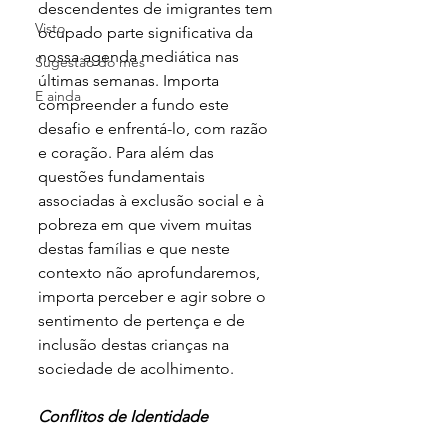
descendentes de imigrantes tem 
Visto
ocupado parte significativa da 
nossa agenda mediática nas 
Sugestão do mês
últimas semanas. Importa 
E ainda
compreender a fundo este 
desafio e enfrentá-lo, com razão 
e coração. Para além das 
questões fundamentais 
associadas à exclusão social e à 
pobreza em que vivem muitas 
destas famílias e que neste 
contexto não aprofundaremos, 
importa perceber e agir sobre o 
sentimento de pertença e de 
inclusão destas crianças na 
sociedade de acolhimento.
Conflitos de Identidade 