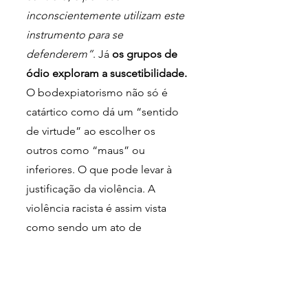
inconscientemente utilizam este 
instrumento para se 
defenderem”
. Já 
os grupos de 
ódio exploram a suscetibilidade.
O bodexpiatorismo não só é 
catártico como dá um “sentido 
de virtude” ao escolher os 
outros como “maus” ou 
inferiores. O que pode levar à 
justificação da violência. A 
violência racista é assim vista 
como sendo um ato de 
autodefesa, em vez daquilo que 
verdadeiramente é: um ato de 
puro e imperdoável racismo. 
O 
que hoje chamamos “sociedade 