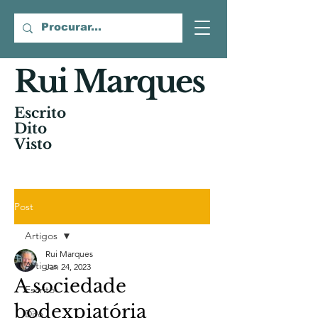
Rui Marques
Escrito
Dito
Visto
Post
Artigos
Rui Marques
Artigos
Jan 24, 2023
A sociedade
Escrito
bodexpiatória
Dito