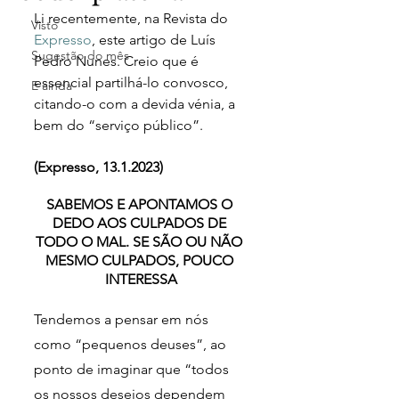
Li recentemente, na Revista do 
Visto
Expresso
, este artigo de Luís 
Sugestão do mês
Pedro Nunes. Creio que é 
essencial partilhá-lo convosco, 
E ainda
citando-o com a devida vénia, a 
bem do “serviço público”. 
(Expresso, 13.1.2023) 
SABEMOS E APONTAMOS O 
DEDO AOS CULPADOS DE 
TODO O MAL. SE SÃO OU NÃO 
MESMO CULPADOS, POUCO 
INTERESSA
Tendemos a pensar em nós 
como “pequenos deuses”, ao 
ponto de imaginar que “todos 
os nossos desejos dependem 