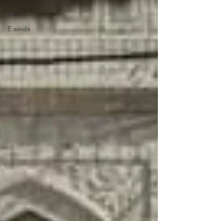
Sugestão
do mês
E ainda