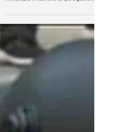
fratricídio, a esperança é mais forte do que a
morte, a paz é mais forte do que a guerra.
Esta...