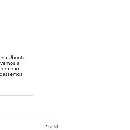
mia Ubuntu. 
ivemos a 
quem não 
idássemos 
See All