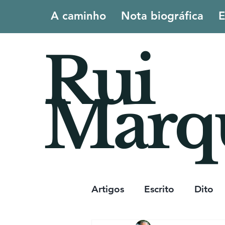
A caminho
Nota biográfica
E
Rui
Marq
Artigos
Escrito
Dito