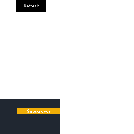
Refresh
 subscritores da
A c
ogo existo" a partir
Not
Esc
ter
Dit
Subscrever
Vis
E a