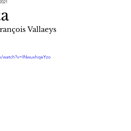
2021
ta
rançois Vallaeys
om/watch?v=INwuxhqeYzo