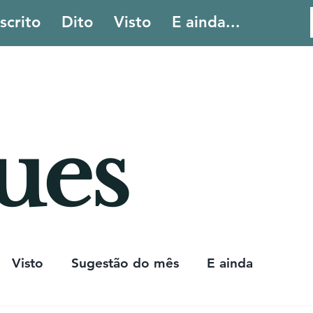
scrito
Dito
Visto
E ainda...
Contac
ues
Visto
Sugestão do mês
E ainda