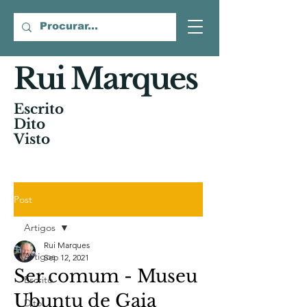
Rui Marques
Escrito
Dito
Visto
Post
Artigos
Rui Marques
Artigos
Sep 12, 2021
Ser comum - Museu
Escrito
Ubuntu de Gaia
Dito