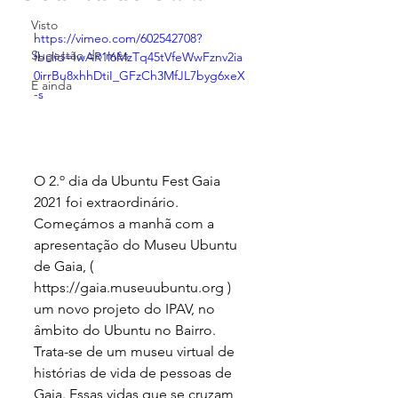
Visto
https://vimeo.com/602542708?
Sugestão do mês
fbclid=IwAR1l6MzTq45tVfeWwFznv2ia
0irrBu8xhhDtiI_GFzCh3MfJL7byg6xeX
E ainda
-s
O 2.º dia da Ubuntu Fest Gaia 
2021 foi extraordinário. 
Começámos a manhã com a 
apresentação do Museu Ubuntu 
de Gaia, ( 
https://gaia.museuubuntu.org ) 
um novo projeto do IPAV, no 
âmbito do Ubuntu no Bairro. 
Trata-se de um museu virtual de 
histórias de vida de pessoas de 
Gaia. Essas vidas que se cruzam 