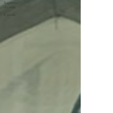
Sugestão
do mês
E ainda