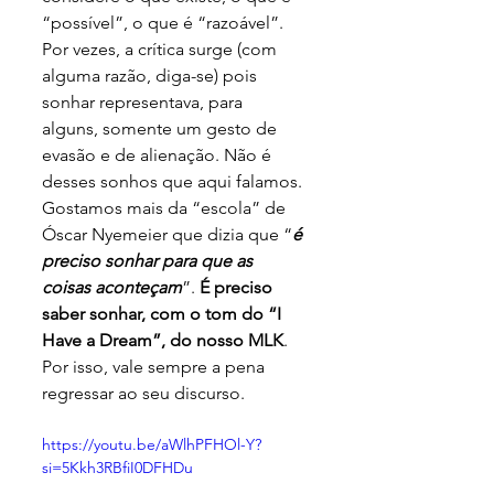
“possível”, o que é “razoável”. 
Por vezes, a crítica surge (com 
alguma razão, diga-se) pois 
sonhar representava, para 
alguns, somente um gesto de 
evasão e de alienação. Não é 
desses sonhos que aqui falamos. 
Gostamos mais da “escola” de 
Óscar Nyemeier que dizia que “
é 
preciso sonhar para que as 
coisas aconteçam
”. 
É preciso 
saber sonhar, com o tom do “I 
Have a Dream”, do nosso MLK
. 
Por isso, vale sempre a pena 
regressar ao seu discurso.  
https://youtu.be/aWlhPFHOl-Y?
si=5Kkh3RBfiI0DFHDu