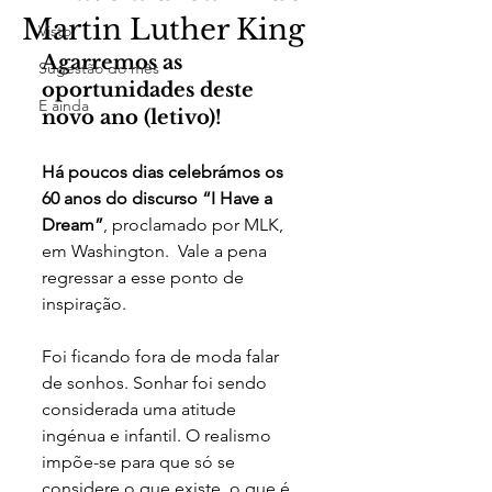
Martin Luther King
Visto
Agarremos as 
Sugestão do mês
oportunidades deste 
E ainda
novo ano (letivo)!
Há poucos dias celebrámos os 
60 anos do discurso “I Have a 
Dream”
, proclamado por MLK, 
em Washington.  Vale a pena 
regressar a esse ponto de 
inspiração.
Foi ficando fora de moda falar 
de sonhos. Sonhar foi sendo 
considerada uma atitude 
ingénua e infantil. O realismo 
impõe-se para que só se 
considere o que existe, o que é 