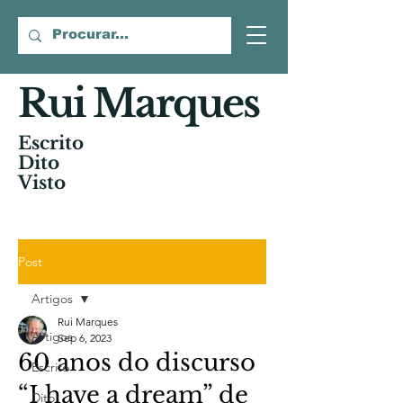
Rui Marques
Escrito
Dito
Visto
Post
Artigos
Rui Marques
Artigos
Sep 6, 2023
60 anos do discurso
Escrito
“I have a dream” de
Dito