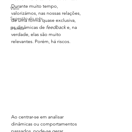
Durante muito tempo, 
Visto
valorizámos, nas nossas relações, 
Sugestão do mês
de uma forma quase exclusiva, 
as dinâmicas de 
feedback
 e, na 
E ainda
verdade, elas são muito 
relevantes. Porém, há riscos.
Ao centrar-se em analisar 
dinâmicas ou comportamentos 
passados, pode-se gerar 