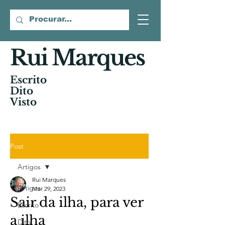
Rui Marques
Escrito
Dito
Visto
Post
Artigos
Rui Marques
Artigos
Mar 29, 2023
Sair da ilha, para ver
Escrito
a ilha
Dito