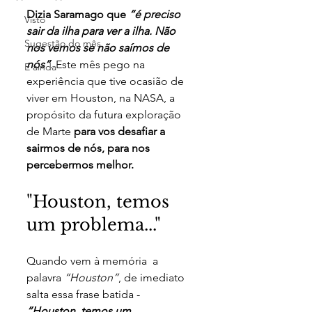
Dizia Saramago que 
“é preciso 
Visto
sair da ilha para ver a ilha. Não 
Sugestão do mês
nos vemos se não saímos de 
nós”
. Este mês pego na 
E ainda
experiência que tive ocasião de 
viver em Houston, na NASA, a 
propósito da futura exploração 
de Marte 
para vos desafiar a 
sairmos de nós, para nos 
percebermos melhor.  
"Houston, temos 
um problema..."
Quando vem à memória  a 
palavra 
“Houston”
, de imediato 
salta essa frase batida - 
“Houston, temos um 